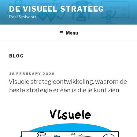
Skip
DE VISUEEL STRATEEG
to
Roel Stolvoort
content
Menu
BLOG
POSTED
18 FEBRUARY 2026
ON
Visuele strategieontwikkeling: waarom de
beste strategie er één is die je kunt zien