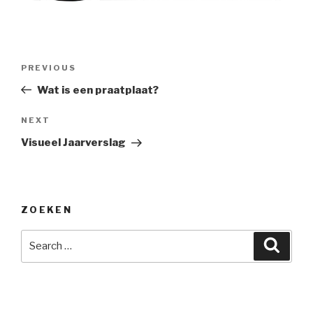
Post
Previous
PREVIOUS
navigation
Post
Wat is een praatplaat?
Next
NEXT
Post
Visueel Jaarverslag
ZOEKEN
Search
Searc
for: