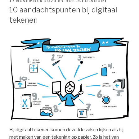
POSTED
17 NOVEMBER 2020
BY
ROELSTOLVOORT
ON
10 aandachtspunten bij digitaal
tekenen
Bij digitaal tekenen komen dezelfde zaken kijken als bij
met maken van een tekening op papier. Zo is het van