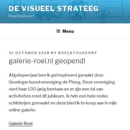
Skip
DE VISUEEL STRATEEG
to
Roel Stolvoort
content
Menu
POSTED
31 OCTOBER 2018
BY
ROELSTOLVOORT
ON
galerie-roel.nl geopend!
Afgelopen jaar ben ik geïnspireerd geraakt door
Groninger kunstvereniging de Ploeg. Deze vereniging
viert haar 100-jarig bestaan en er zijn een tal van
activiteiten rond dit jubileum. Ik heb een hele reeks
schilderijen gemaakt en deze bied ik te koop aan in mijn
online galerie:
Galerie Roel