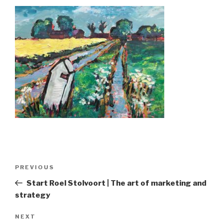
Post
Previous
PREVIOUS
navigation
Post
Start Roel Stolvoort | The art of marketing and
strategy
Next
NEXT