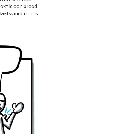
text is een breed
laatsvinden en is
.