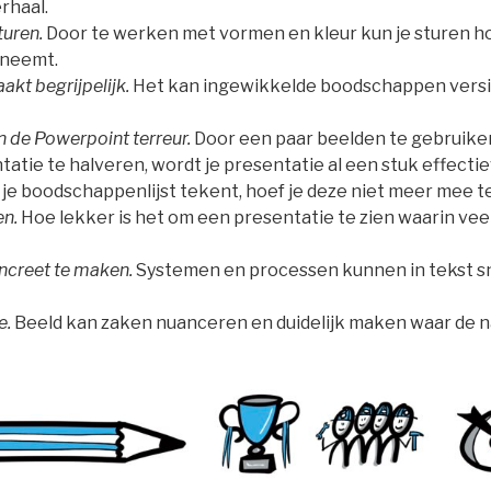
erhaal.
turen.
Door te werken met vormen en kleur kun je sturen h
 neemt.
kt begrijpelijk.
Het kan ingewikkelde boodschappen vers
n de Powerpoint terreur.
Door een paar beelden te gebruiken
ntatie te halveren, wordt je presentatie al een stuk effecti
e je boodschappenlijst tekent, hoef je deze niet meer mee 
en.
Hoe lekker is het om een presentatie te zien waarin vee
oncreet te maken.
Systemen en processen kunnen in tekst sn
e.
Beeld kan zaken nuanceren en duidelijk maken waar de 