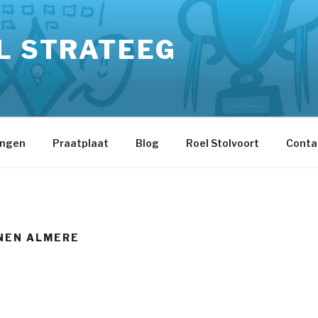
L STRATEEG
ingen
Praatplaat
Blog
Roel Stolvoort
Conta
NEN ALMERE