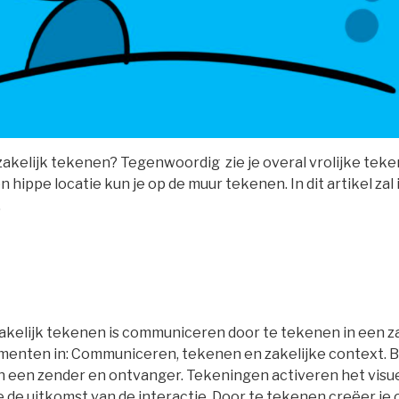
k zakelijk tekenen? Tegenwoordig zie je overal vrolijke te
n hippe locatie kun je op de muur tekenen. In dit artikel zal
.
 Zakelijk tekenen is communiceren door te tekenen in een z
lementen in: Communiceren, tekenen en zakelijke context. 
en een zender en ontvanger. Tekeningen activeren het visu
de uitkomst van de interactie. Door te tekenen creëer je 