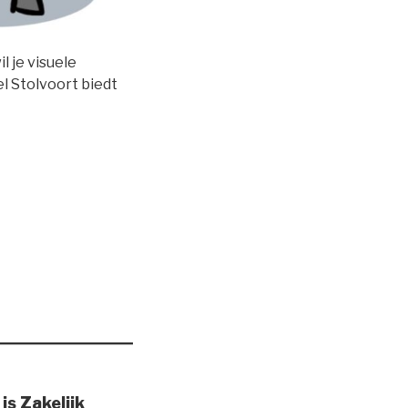
l je visuele
l Stolvoort biedt
is Zakelijk