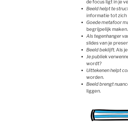
de focus ligt in je v
Beeld helpt te struc
informatie tot zich
Goede metafoor maa
begrijpelijk maken.
Als tegenhanger va
slides van je prese
Beeld beklijft.
Als j
Je publiek verwenn
wordt?
Uittekenen helpt c
worden.
Beeld brengt nuanc
liggen.