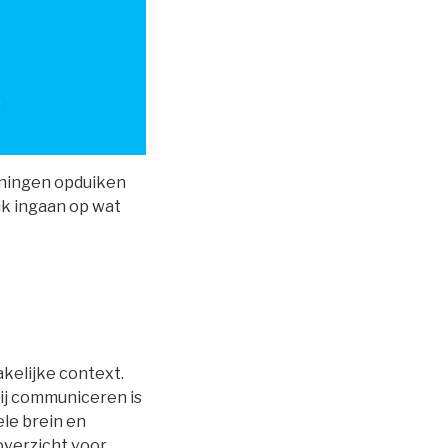
keningen opduiken
 ik ingaan op wat
akelijke context.
Bij communiceren is
ele brein en
overzicht voor