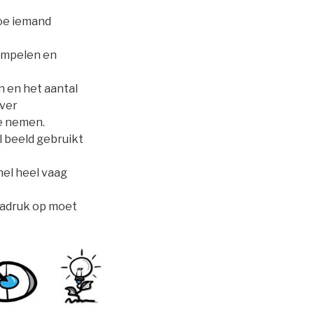
oe iemand
impelen en
 en het aantal
ever
te nemen.
l beeld gebruikt
el heel vaag
nadruk op moet