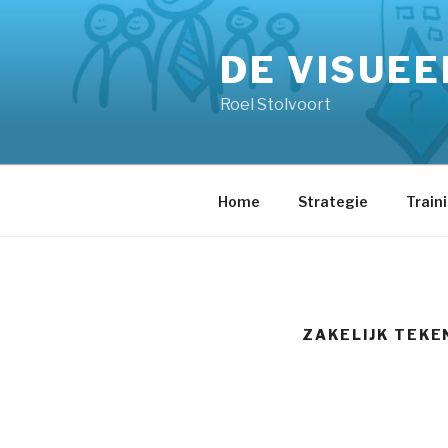
Skip
to
DE VISUEE
content
Roel Stolvoort
Home
Strategie
Train
ZAKELIJK TEKE