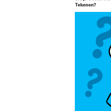
Tekenen
?