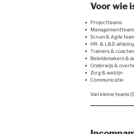
Voor wie 
Projectteams
Managementteam
Scrum & Agile tea
HR- & L&D-afdelin
Trainers & coache
Beleidsmakers & a
Onderwijs & overh
Zorg & welzijn
Communicatie
Van kleine teams (
Incompany