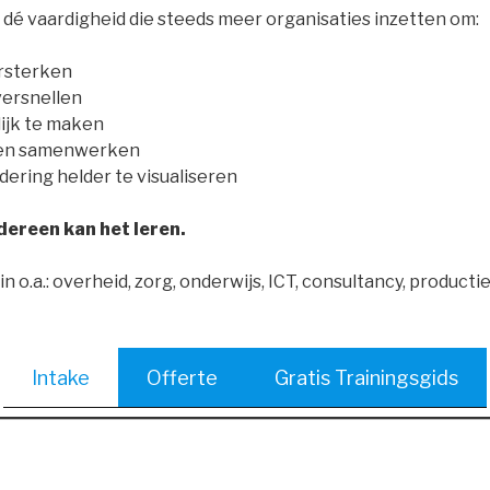
 dé vaardigheid die steeds meer organisaties inzetten om:
ersterken
versnellen
lijk te maken
ten samenwerken
dering helder te visualiseren
dereen kan het leren.
n o.a.: overheid, zorg, onderwijs, ICT, consultancy, productie
Intake
Offerte
Gratis Trainingsgids