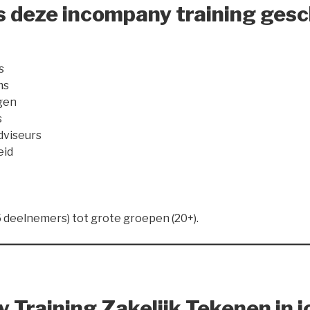
is deze incompany training gesc
s
ms
gen
s
dviseurs
eid
5 deelnemers) tot grote groepen (20+).
 Training Zakelijk Tekenen in j