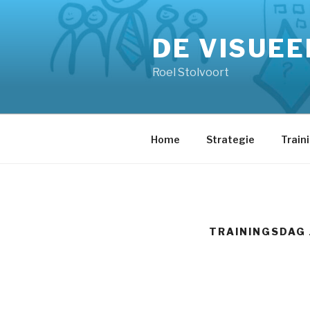
Skip
to
DE VISUEE
content
Roel Stolvoort
Home
Strategie
Train
TRAININGSDAG 