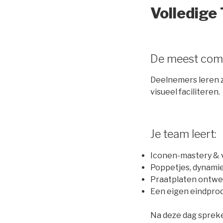
Volledige
De meest compl
Deelnemers leren z
visueel faciliteren.
Je team leert:
Iconen-mastery & v
Poppetjes, dynami
Praatplaten ontwe
Een eigen eindprod
Na deze dag spreken